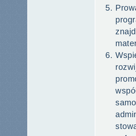
Prow
pro
znaj
mater
Wspi
rozw
prom
wspó
samo
admi
stow