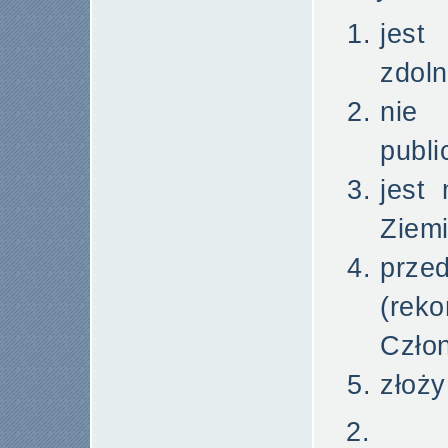
jest
zdol
nie
publi
jest
Ziemi
prz
(rek
Czło
złoży
2. Cz