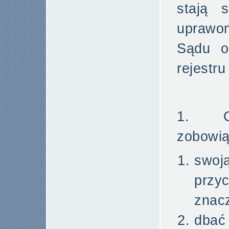
stają 
uprawo
Sądu o
rejestr
1. Cz
zobowią
swo
przy
znac
dbać 