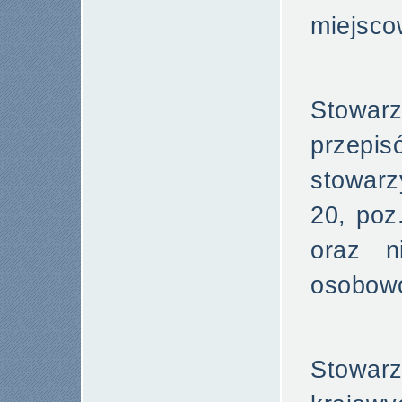
miejsco
Stowar
prze
stowarz
20, poz
oraz n
osobow
Stowar