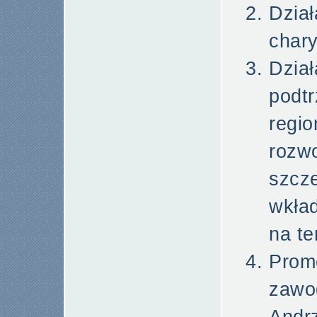
Dzi
char
Dz
pod
regi
rozw
szc
wkła
na te
Promo
zaw