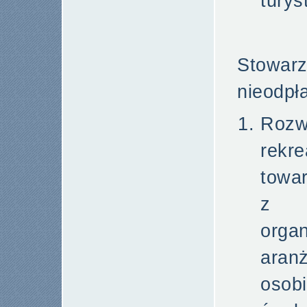
turys
Stowarz
nieodpł
Rozw
rek
towar
z a
org
aran
osob