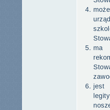
Stow
może
urzą
szk
Stow
ma 
reko
Stow
zawo
jest
legi
nosz