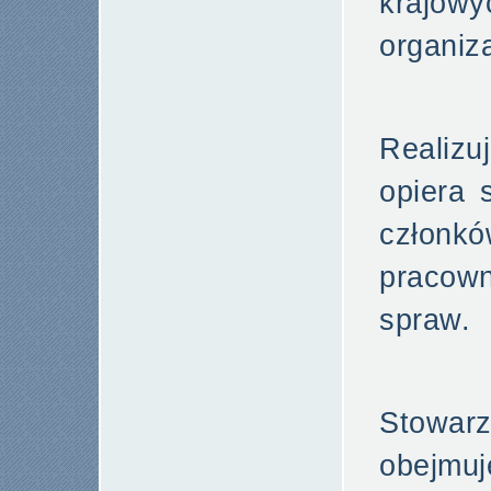
krajo
organiz
Realizu
opiera 
członk
pracow
spraw.
Stowar
obejmu