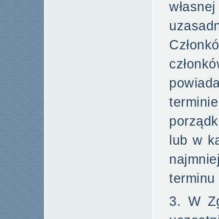
własne
uzasadn
Członkó
czło
powiad
termin
porząd
lub w k
najmni
terminu
3. W Z