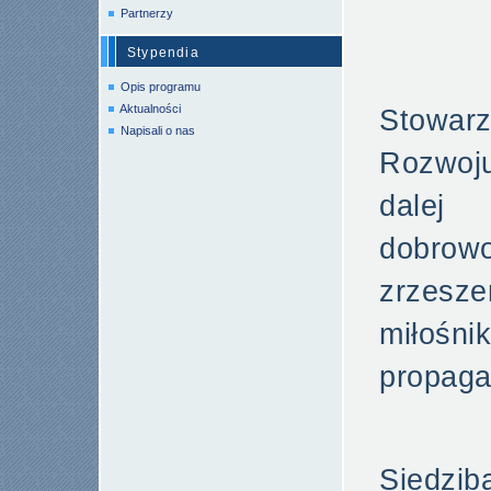
Partnerzy
Stypendia
Opis programu
Aktualności
Stowarz
Napisali o nas
Rozwoju
dalej
dobrowo
zrzes
miłoś
propaga
Siedz