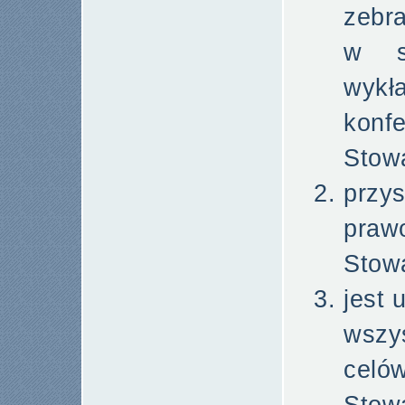
zebr
w sp
wyk
konf
Stow
przy
pra
Stow
jest
wszy
cel