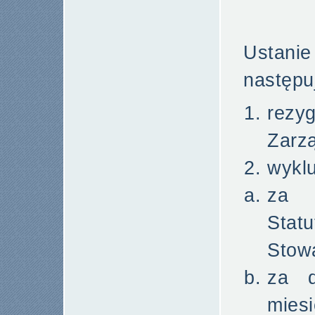
Ustanie
następu
rezyg
Zarz
wyklu
za 
Sta
Stow
za d
mies