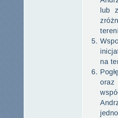
Andr
lub 
zróż
teren
Wsp
inic
na te
Pogłę
ora
wsp
Andr
jedn