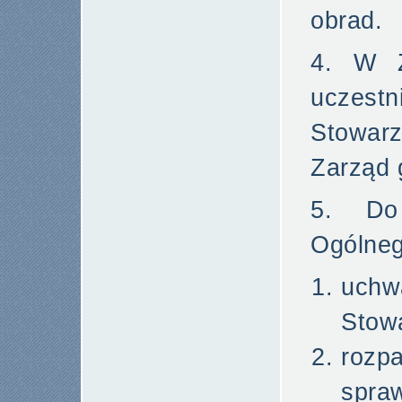
obrad.
4. W Z
ucze
Stowarz
Zarząd 
5. Do 
Ogólneg
uchw
Stow
rozp
spra