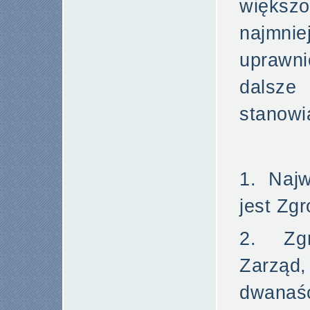
większo
najm
uprawn
dalsze
stanowi
1. Naj
jest Zg
2. Zgr
Zarząd
dwanaśc