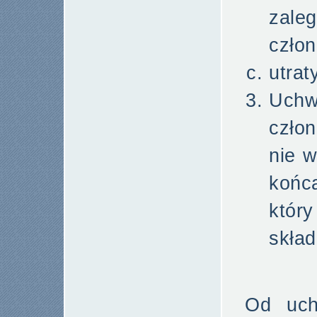
zal
człon
utrat
Uch
czło
nie w
końc
któr
skład
Od uch