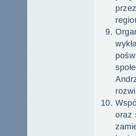
prz
regio
Org
wyk
pośw
społ
Andr
rozw
Wspó
oraz
zami