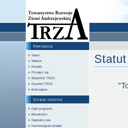
Nawigacja
Statut
Statut
Władze
Kontakt
Przyłącz się
Wspomóż TRZA
"T
Gazetka TRZA
Andrzejewo
Działaj lokalnie
Opis programu
Aktualności
Napisali o nas
Harmonogram działań