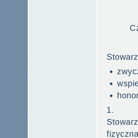
C
Stowarz
zwyc
wspi
hono
1. C
Stowa
fizyczna