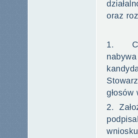
działal
oraz ro
1. Cz
nabyw
kand
Stowar
głosów 
2. Zało
podpisal
wniosku