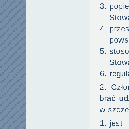
popi
Stow
prze
pows
stos
Stow
regul
2. Czł
brać ud
w szcze
jest