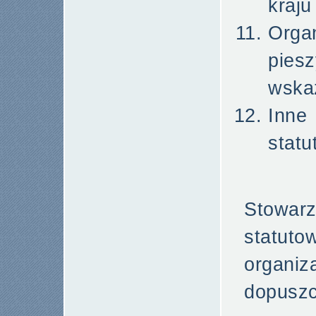
kraju
Orga
pie
wska
Inne 
statu
Stowarz
statuto
orga
dopuszc