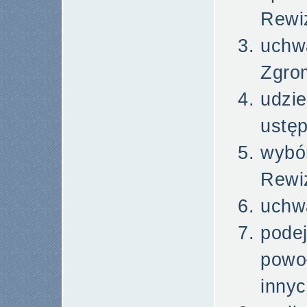
Rewiz
uch
Zgro
udz
ustę
wybó
Rewiz
uchwa
pode
powo
innyc