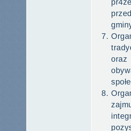
pr4ze
prze
gmin
Orga
trady
ora
oby
społ
Orga
zajm
inte
poz