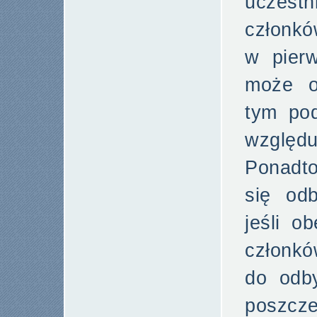
uczestn
członkó
w pier
może o
tym po
względu
Ponadt
się od
jeśli o
członkó
do odby
poszcz