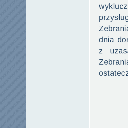
wykluc
przysł
Zebrani
dnia do
z uzas
Zebran
ostatec