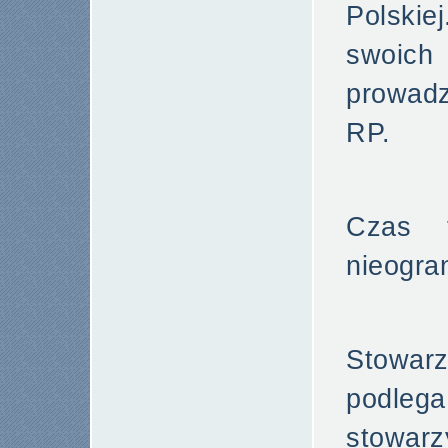
Polskie
swoich
prowadz
RP.
Czas t
nieogra
Stowar
podle
stowarz