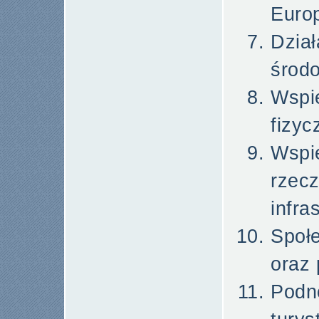
Europ
Dzi
środo
Wspi
fizyc
Wspie
rze
infra
Społ
oraz 
Pod