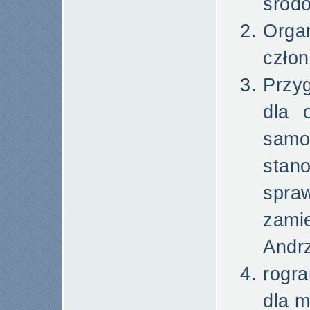
środ
Orga
czło
Przy
dla 
samo
stan
spr
zami
Andr
rogr
dla m