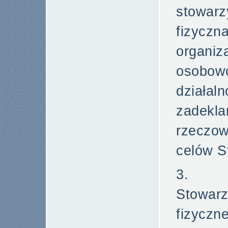
stowar
fizycz
organ
osobow
działal
zadekl
rzeczow
celów S
3. C
Stowa
fizyczn