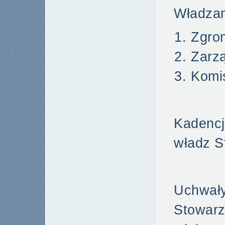
Władzam
Zgro
Zarz
Komi
Kadenc
władz S
Uchw
Stowar