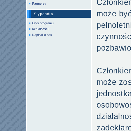
Członkie
Partnerzy
może być 
Stypendia
pełnoletn
Opis programu
Aktualności
czynności
Napisali o nas
pozbawio
Członkie
może zos
jednostk
osobowoś
działalno
zadeklar