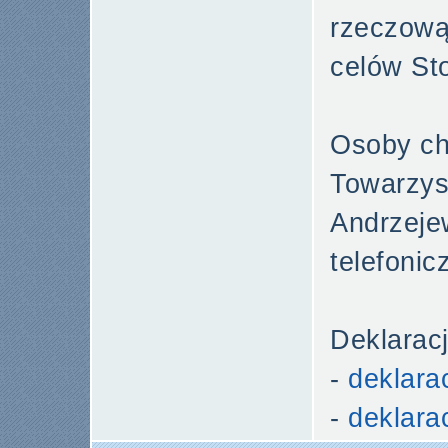
rzeczową 
celów St
Osoby ch
Towarzys
Andrzeje
telefonic
Deklarac
-
deklara
-
deklara