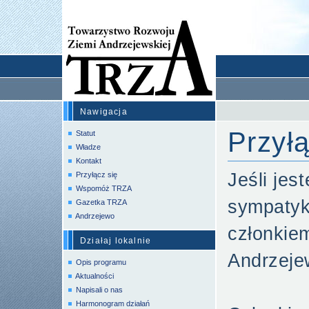
Nawigacja
Przyłą
Statut
Władze
Kontakt
Jeśli je
Przyłącz się
Wspomóż TRZA
sympatyk
Gazetka TRZA
Andrzejewo
członkie
Działaj lokalnie
Andrzeje
Opis programu
Aktualności
Napisali o nas
Harmonogram działań